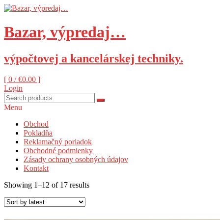
Skip
to
content
Bazar, výpredaj…
výpočtovej a kancelárskej techniky.
[ 0 /
€0.00
]
Login
Menu
Obchod
Pokladňa
Reklamačný poriadok
Obchodné podmienky
Zásady ochrany osobných údajov
Kontakt
Showing 1–12 of 17 results