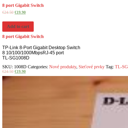
8 port Gigabit Switch
€
24.50
€
19.90
Add to cart
8 port Gigabit Switch
TP-Link 8-Port Gigabit Desktop Switch
8 10/100/1000Mbps
RJ-45 port
TL-SG1008D
SKU:
1008D
Categories:
Nové produkty
,
Sieťové prvky
Tag:
TL-SG
€
24.50
€
19.90