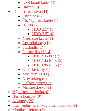
USB board kabel (3)
Batérie (3)
PC - príslušenstvo (44)
Chladiče (4)
Čítačky pam. kariet (1)
HDD (2)
HDD 2.5" (1)
HDD 3.5" (0)
Napájacie káble (1)
Reproduktory (1)
Sluchadla (1)
Pamäte RAM (14)
DDR2 do PC (1)
DDR2 do NTB (5)
DDR3 do NTB (2)
Grafické karty (1)
Monitory, LCD (1)
Networking (0)
Sieťové prvky (17)
Matičné dosky (1)
Výpočtová technika (0)
Herné konzoly (0)
Adaptéry (29)
Inteligentné náramky / Smart hodinky (1)
Mobilné telefóny (3)