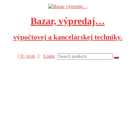
Skip
to
content
Bazar, výpredaj…
výpočtovej a kancelárskej techniky.
[ 0 /
]
Login
€0.00