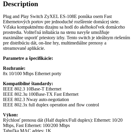
Description
Plug and Play Switch ZyXEL ES-108E ponúka osem Fast
Ethernetových portov pre jednoduché rozšírenie domácej siete.
Vďaka kompaktnému dizajnu sa hodí do akéhokoľvek domáceho
prostredia. Voliteľná inštalácia na stenu navyše umožňuje
maximálne usporiť priestory izby. Tento switch je ideálnym riešením
pre distribúciu dát, on-line hry, multimediálne prenosy a
streamované aplikácie.
Parametre a špecifikácie:
Rozhranie:
8x 10/100 Mbps Ethernet porty
Kompatibilné štandardy:
IEEE 802.3 10Base-T Ethernet
IEEE 802.3u 100Base-TX Fast Ethernet
IEEE 802.3 Nway auto-negotiation
IEEE 802.3x full duplex operation and flow control
Výkon:
Rýchlosť prenosu dát (Half duplex/Full duplex): Ethernet: 10/20
Mbps, Fast Ethernet: 100/200 Mbps
Tabuľka MAC adries: 1K