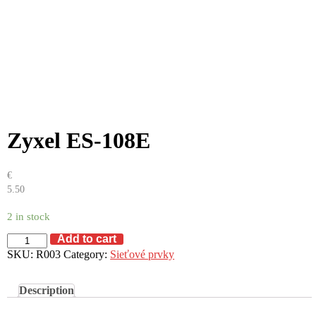
Zyxel ES-108E
€
5.50
2 in stock
Zyxel
Add to cart
ES-
SKU:
R003
Category:
Sieťové prvky
108E
quantity
Description