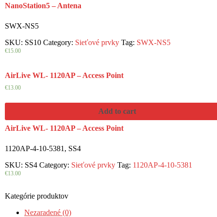
NanoStation5 – Antena
SWX-NS5
SKU:
SS10
Category:
Sieťové prvky
Tag:
SWX-NS5
€
15.00
AirLive WL- 1120AP – Access Point
€
13.00
Add to cart
AirLive WL- 1120AP – Access Point
1120AP-4-10-5381, SS4
SKU:
SS4
Category:
Sieťové prvky
Tag:
1120AP-4-10-5381
€
13.00
Kategórie produktov
Nezaradené (0)