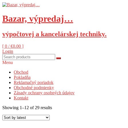
Skip
to
content
Bazar, výpredaj…
výpočtovej a kancelárskej techniky.
[ 0 /
€0.00
]
Login
Menu
Obchod
Pokladňa
Reklamačný poriadok
Obchodné podmienky
Zásady ochrany osobných údajov
Kontakt
Showing 1–12 of 29 results