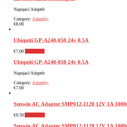
Napajací Adaptér
Category:
Adaptéry
€
8.00
Ubiquiti GP-A240-050 24v 0.5A
€
7.00
Read more
Ubiquiti GP-A240-050 24v 0.5A
Napajací Adaptér
Category:
Adaptéry
€
7.00
Senwin AC Adapter SMP012-1120 12V 1A 100
€
9.50
Add to cart
Senwin AC Adapter SMP012-1120 12V 1A 100