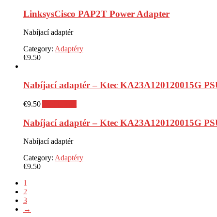
LinksysCisco PAP2T Power Adapter
Nabíjací adaptér
Category:
Adaptéry
€
9.50
Nabíjací adaptér – Ktec KA23A120120015G P
€
9.50
Add to cart
Nabíjací adaptér – Ktec KA23A120120015G P
Nabíjací adaptér
Category:
Adaptéry
€
9.50
1
2
3
→