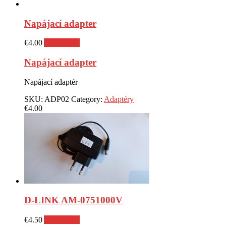
Napájací adapter
€
4.00
Add to cart
Napájací adapter
Napájací adaptér
SKU:
ADP02
Category:
Adaptéry
€
4.00
D-LINK AM-0751000V
€
4.50
Add to cart