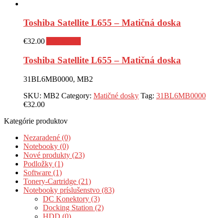
Toshiba Satellite L655 – Matičná doska
€
32.00
Add to cart
Toshiba Satellite L655 – Matičná doska
31BL6MB0000, MB2
SKU:
MB2
Category:
Matičné dosky
Tag:
31BL6MB0000
€
32.00
Kategórie produktov
Nezaradené (0)
Notebooky (0)
Nové produkty (23)
Podložky (1)
Software (1)
Tonery-Cartridge (21)
Notebooky príslušenstvo (83)
DC Konektory (3)
Docking Station (2)
HDD (0)