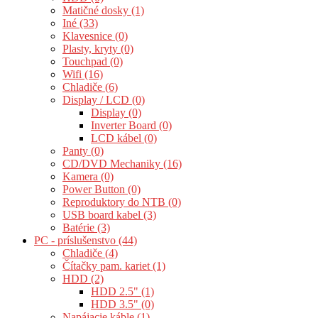
Matičné dosky (1)
Iné (33)
Klavesnice (0)
Plasty, kryty (0)
Touchpad (0)
Wifi (16)
Chladiče (6)
Display / LCD (0)
Display (0)
Inverter Board (0)
LCD kábel (0)
Panty (0)
CD/DVD Mechaniky (16)
Kamera (0)
Power Button (0)
Reproduktory do NTB (0)
USB board kabel (3)
Batérie (3)
PC - príslušenstvo (44)
Chladiče (4)
Čítačky pam. kariet (1)
HDD (2)
HDD 2.5" (1)
HDD 3.5" (0)
Napájacie káble (1)