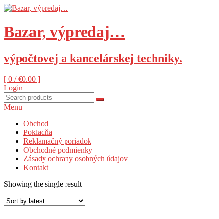
Skip
to
content
Bazar, výpredaj…
výpočtovej a kancelárskej techniky.
[ 0 /
€0.00
]
Login
Menu
Obchod
Pokladňa
Reklamačný poriadok
Obchodné podmienky
Zásady ochrany osobných údajov
Kontakt
Showing the single result