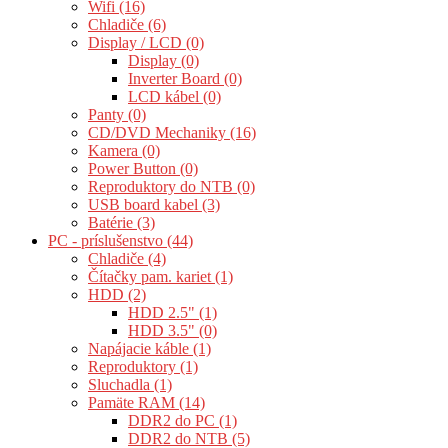
Wifi (16)
Chladiče (6)
Display / LCD (0)
Display (0)
Inverter Board (0)
LCD kábel (0)
Panty (0)
CD/DVD Mechaniky (16)
Kamera (0)
Power Button (0)
Reproduktory do NTB (0)
USB board kabel (3)
Batérie (3)
PC - príslušenstvo (44)
Chladiče (4)
Čítačky pam. kariet (1)
HDD (2)
HDD 2.5" (1)
HDD 3.5" (0)
Napájacie káble (1)
Reproduktory (1)
Sluchadla (1)
Pamäte RAM (14)
DDR2 do PC (1)
DDR2 do NTB (5)