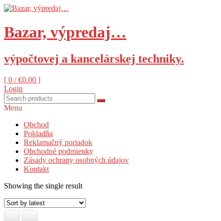
Skip
to
content
Bazar, výpredaj…
výpočtovej a kancelárskej techniky.
[ 0 /
€0.00
]
Login
Menu
Obchod
Pokladňa
Reklamačný poriadok
Obchodné podmienky
Zásady ochrany osobných údajov
Kontakt
Showing the single result