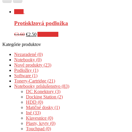
Sale!
Protisklzová podložka
€
3.60
€
2.50
Add to cart
Kategórie produktov
Nezaradené (0)
Notebooky (0)
Nové produkty (23)
Podložky (1)
Software (1)
Tonery-Cartridge (21)
Notebooky príslušenstvo (83)
DC Konektory (3)
Docking Station (2)
HDD (0)
Matičné dosky (1)
Iné (33)
Klavesnice (0)
Plasty, kryty (0)
Touchpad (0)